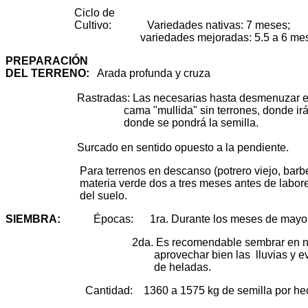
Ciclo de
Cultivo: Variedades nativas: 7 meses;
variedades mejoradas: 5.5 a 6 mese
PREPARACIÓN
DEL TERRENO
:
Arada profunda y cruza
Rastradas: Las necesarias hasta desmenuzar el su
cama "mullida" sin terrones, donde irá la 
donde se pondrá la semilla.
Surcado en sentido opuesto a la pendiente.
Para terrenos en descanso (potrero viejo, barbecho
materia verde dos a tres meses antes de labores 
del suelo.
SIEMBRA
:
Épocas: 1ra. Durante los meses de mayo y
2da. Es recomendable sembrar en novie
aprovechar bien las lluvias y evitar 
de heladas.
Cantidad: 1360 a 1575 kg de semilla por hect