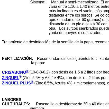
Sistema: Manual y semi-mecanizado. El ancho 
varía entre 1.10 a 1.40 metros entre surc
más inclinado es el suelo, más amplia d
distancia entre los surcos. Se coloca una
aproximadamente 60 gramos) en cada si
distancia de un pie o sea a 30 centímet
otra. Los surcos sembrados pueden ta
yunta de bueyes o con azadón.
Tratamiento de desinfección de la semilla de la papa, recom
FERTILIZACIÓN
:
Recomendamos los siguientes fertilizantes 
la papa:
®
CRISABONO
(10-8-8-0,2), con dosis de 1.5 a 2 litros por he
®
ZINQUEL
(Zinc 6,5% y Azufre 4%), con dosis de 2 litros por 
®
ZINQUEL PLUS
(Zinc 6,5%, Azufre 4% + microelementos), co
LABORES
CULTURALES
:
Rascadillo o deshierba: de 30 a 40 días d
siembra.