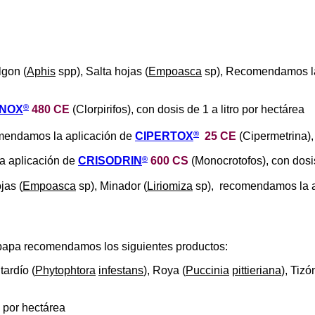
lgon (
Aphis
spp), Salta hojas (
Empoasca
sp), Recomendamos la
®
INOX
480 CE
(Clorpirifos), con dosis de 1 a litro por hectárea
®
mendamos la aplicación de
CIPERTOX
25 CE
(Cipermetrina)
®
a aplicación de
CRISODRIN
600 CS
(Monocrotofos), con dosis
jas (
Empoasca
sp), Minador (
Liriomiza
sp), recomendamos la a
a papa recomendamos los siguientes productos:
tardío (
Phytophtora
infestans
), Roya (
Puccinia
pittieriana
), Tiz
s por hectárea