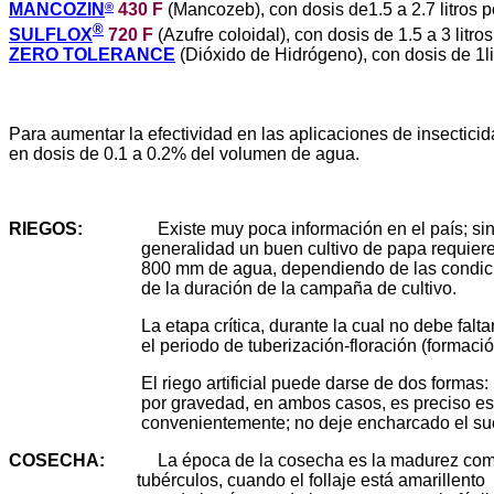
®
MANCOZIN
430 F
(Mancozeb), con dosis de1.5 a 2.7 litros 
®
SULFLOX
720 F
(Azufre coloidal), con dosis de 1.5 a 3 litro
ZERO TOLERANCE
(Dióxido de Hidrógeno), con dosis de 1li
Para aumentar la efectividad en las aplicaciones de insectic
en dosis de 0.1 a 0.2% del volumen de agua.
RIEGOS
:
Existe muy poca información en el país; sin
generalidad un buen cultivo de papa requiere re
800 mm de agua, dependiendo de las condicione
de la duración de la campaña de cultivo.
La etapa crítica, durante la cual no debe faltar a
el periodo de tuberización-floración (formación d
El riego artificial puede darse de dos formas: po
por
gravedad, en ambos casos, es preciso es
convenientemente; no deje encharcado el sue
COSECHA
:
La época de la cosecha es la madurez comer
tubérculos, cuando el follaje está amarillento y 