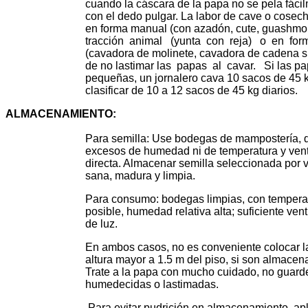
cuando la cáscara de la papa no se pela fácilment
con el dedo pulgar. La labor de cave o cosecha p
en forma manual (con azadón, cute, guashmo, etc
tracción animal (yunta con reja) o en forma
(cavadora de molinete, cavadora de cadena sin fin
de no lastimar las papas al cavar. Si las papa
pequeñas, un jornalero cava 10 sacos de 45 kg p
clasificar de 10 a 12 sacos de 45 kg diarios.
ALMACENAMIENTO
:
Para semilla: Use bodegas de mampostería, desi
excesos de humedad ni de temperatura y ventilada
directa. Almacenar semilla seleccionada por vari
sana, madura y limpia.
Para consumo: bodegas limpias, con temperatura
posible, humedad relativa alta; suficiente ventila
de luz.
En ambos casos, no es conveniente colocar las 
altura mayor a 1.5 m del piso, si son almacenada
Trate a la papa con mucho cuidado, no guarde pa
humedecidas o lastimadas.
Para evitar pudrición en almacenamiento, ap