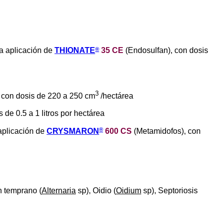
®
 aplicación de
THIONATE
35 CE
(Endosulfan), con dosis
3
, con dosis de 220 a 250 cm
/hectárea
 de 0.5 a 1 litros por hectárea
®
plicación de
CRYSMARON
600 CS
(Metamidofos), con
ón temprano (
Alternaria
sp), Oidio (
Oidium
sp), Septoriosis