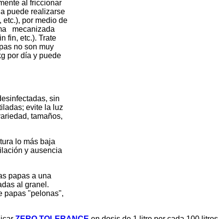
e al friccionar
uede realizarse
.), por medio de
 mecanizada
, etc.). Trate
s no son muy
or día y puede
nfectadas, sin
s; evite la luz
edad, tamaños,
 lo más baja
ción y ausencia
papas a una
s al granel.
pas "pelonas",
licar
ZERO TOLERANCE
en dosis de 1 litro por cada 100 litro