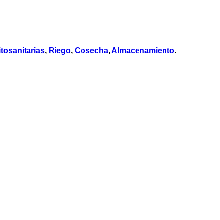
itosanitarias
,
Riego
,
Cosecha
,
Almacenamiento
.