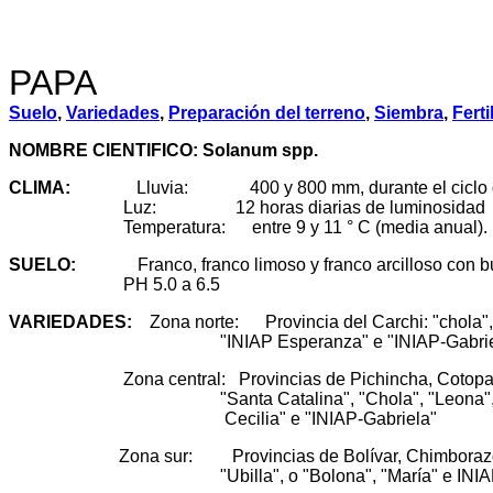
PAPA
Suelo
,
Variedades
,
Preparación del terreno
,
Siembra
,
Ferti
NOMBRE CIENTIFICO: Solanum spp.
CLIMA:
Lluvia: 400 y 800 mm, durante el ciclo del
Luz: 12 horas diarias de luminosidad
Temperatura: entre 9 y 11 ° C (media anual).
SUELO
:
Franco, franco limoso y franco arcilloso con bu
PH 5.0 a 6.5
VARIEDADES
:
Zona norte: Provincia del Carchi: "chola", 
"INIAP Esperanza" e "INIAP-Gabriel
Zona central: Provincias de Pichincha, Cotopaxi 
"Santa Catalina", "Chola", "Leona", "IN
Cecilia" e "INIAP-Gabriela"
Zona sur: Provincias de Bolívar, Chimborazo, C
"Ubilla", o "Bolona", "María" e INIAP-G