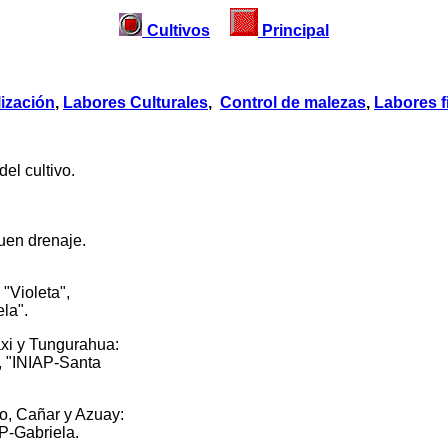
Cultivos
Principal
lización
,
Labores Culturales
,
Control de malezas
,
Labores f
 cultivo.
en drenaje.
"Violeta",
a".
y Tungurahua:
IAP-Santa
añar y Azuay:
abriela.