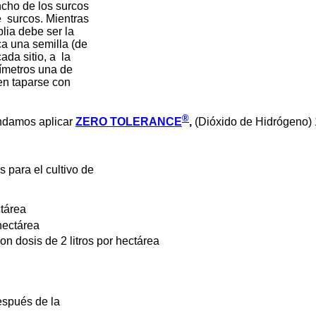
de los surcos
os. Mientras
ebe ser la
 semilla (de
tio, a la
ros una de
parse con
®
endamos aplicar
ZERO TOLERANCE
,
(Dióxido de Hidrógeno) 1
para el cultivo de
ctárea
hectárea
n dosis de 2 litros por hectárea
espués de la