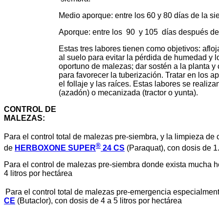
Medio aporque: entre los 60 y 80 días de la sie
Aporque: entre los 90 y 105 días después de la
Estas tres labores tienen como objetivos: aflojar 
al suelo para evitar la pérdida de humedad y logra
oportuno de malezas; dar sostén a la planta y cubr
para favorecer la tuberización. Tratar en los apor
el follaje y las raíces. Estas labores se realizan 
(azadón) o mecanizada (tractor o yunta).
CONTROL DE
MALEZAS
:
Para el control total de malezas pre-siembra, y la limpieza 
®
de
HERBOXONE SUPER
24 CS
(Paraquat), con dosis de 1.
Para el control de malezas pre-siembra donde exista mucha
4 litros por hectárea
Para el control total de malezas pre-emergencia especialmen
CE
(Butaclor), con dosis de 4 a 5 litros por hectárea