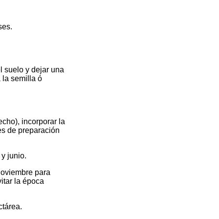
s.
elo y dejar una
semilla ó
), incorporar la
de preparación
 junio.
mbre para
la época
área.