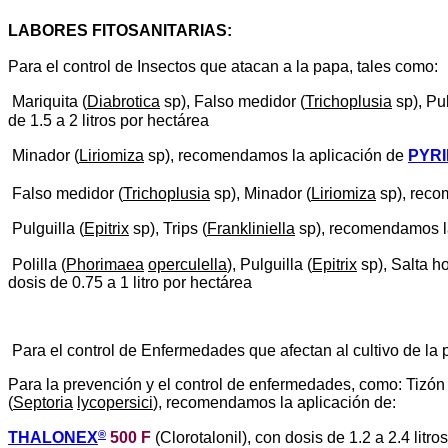
LABORES FITOSANITARIAS
:
Para el control de Insectos que atacan a la papa, tales como:
Mariquita (
Diabrotica
sp), Falso medidor (
Trichoplusia
sp), Pu
de 1.5 a 2 litros por hectárea
Minador (
Liriomiza
sp), recomendamos la aplicación de
PYR
Falso medidor (
Trichoplusia
sp), Minador (
Liriomiza
sp), reco
Pulguilla (
Epitrix
sp), Trips (
Frankliniella
sp), recomendamos l
Polilla (
Phorimaea
operculella
), Pulguilla (
Epitrix
sp), Salta ho
dosis de 0.75 a 1 litro por hectárea
Para el control de Enfermedades que afectan al cultivo de l
Para la prevención y el control de enfermedades, como: Tizón 
(
Septoria
lycopersici
), recomendamos la aplicación de:
®
THALONEX
500 F
(Clorotalonil), con dosis de 1.2 a 2.4 litro