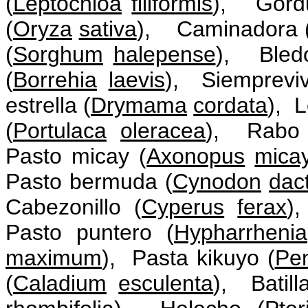
(
Leptochloa
filiformis
), Gordu
(
Oryza
sativa
), Caminadora 
(
Sorghum
halepense
), Bled
(
Borrehia
laevis
), Siemprevi
estrella (
Drymama
cordata
), 
(
Portulaca
oleracea
), Rabo 
Pasto micay (
Axonopus
mica
Pasto bermuda (
Cynodon
dac
Cabezonillo (
Cyperus
ferax
)
Pasto puntero (
Hypharrhenia
maximum
), Pasta kikuyo (
Pe
(
Caladium
esculenta
), Batill