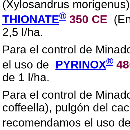
(Xylosandrus morigenus
®
THIONATE
350 CE
(End
2,5 l/ha.
Para el control de Mina
®
el uso de
PYRINOX
48
de 1 l/ha.
Para el control de Minado
coffeella), pulgón del cac
recomendamos el uso d