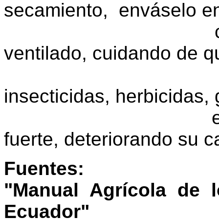
secamiento, enváselo e
colóquelos en
ventilado, cuidando de q
de otros p
insecticidas, herbicidas, 
el café absor
fuerte, deteriorando su c
Fuentes:
"Manual Agrícola de l
Ecuador"