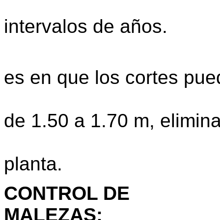
son rece
intervalos de años.
Descope o
es en que los cortes pue
efectuados
de 1.50 a 1.70 m, elimin
parte supe
planta.
CONTROL DE
MALEZAS
: