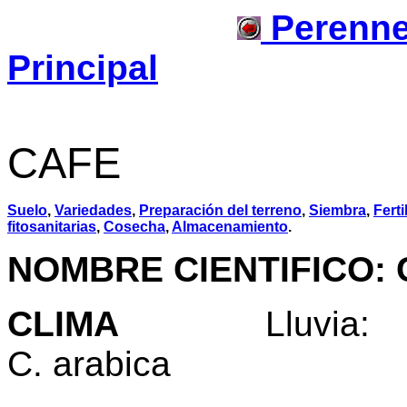
Perenn
Principal
CAFE
Suelo
,
Variedades
,
Preparación del terreno
,
Siembra
,
Ferti
fitosanitarias
,
Cosecha
,
Almacenamiento
.
NOMBRE CIENTIFICO: C
CLIMA
Lluvia: 1.
C. arabica
2.000 - 2.