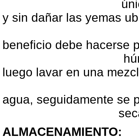
únicamente la
y sin dañar las yemas u
los nudos de f
beneficio debe hacerse p
húmedo: despu
luego lavar en una mezc
libra de lejía
agua, seguidamente se p
secado
ALMACENAMIENTO
:
U