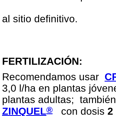
meses, hast
al sitio definitivo.
FERTILIZACIÓN
:
Recomendamos usar
C
3,0 l/ha en plantas jóven
plantas adultas; tambié
®
ZINQUEL
con dosis
2