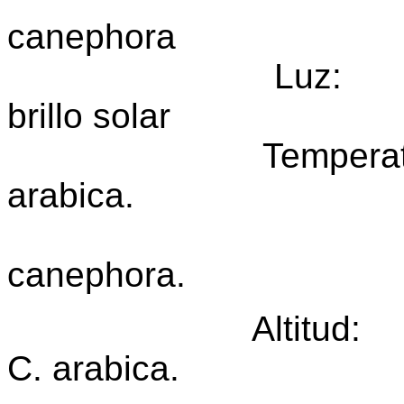
canephora
Luz: intens
brillo solar
Temperatura: 17
arabica.
22° C - 2
canephora.
Altitud: 1.300
C. arabica.