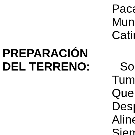
Paca
Mundo N
Catimor - 86
PREPARACIÓN
DEL TERRENO
:
Soc
Tumba y 
Quem
Despaliz
Alineada y 
Siembra de som