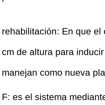
yemas ax
Recepa o p
rehabilitación: En que el 
reali
cm de altura para induci
luego se s
manejan como nueva pla
Poda 
F: es el sistema mediante