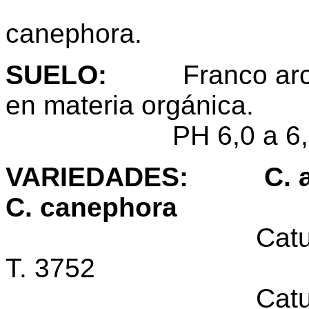
300 - 400 
canephora.
SUELO
:
Franco arcillo
en materia orgánica.
PH 6,0 a 6,
VARIEDADES
: C.
C. canephora
Catur
T. 3752
Caturra am