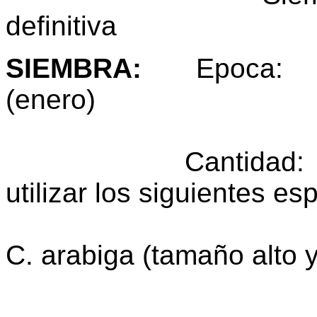
definitiva
SIEMBRA
:
Epoca: Ini
(enero)
Cantidad: Como
utilizar los siguientes e
para siembr
C. arabiga (tamaño alto y
y C. can