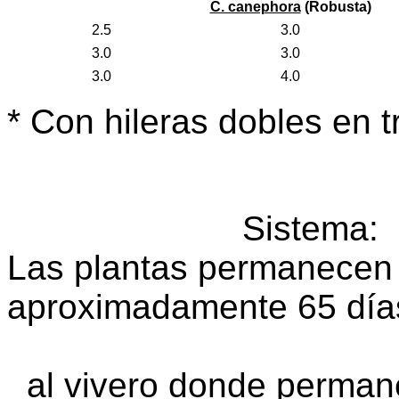
C. canephora
(Robusta)
2.5
3.0
3.0
3.0
3.0
4.0
* Con hileras dobles en t
Sistema
Las plantas permanecen 
aproximadamente 65 día
y luego son 
al vivero donde perman