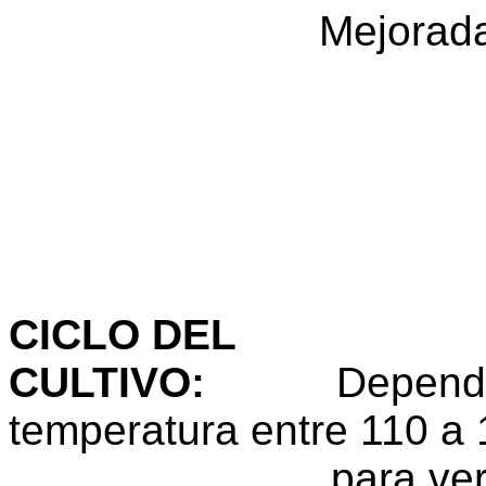
Mejoradas: Co
E - 
E - 
E - 
E - 
E - 
CICLO DEL
CULTIVO
:
Dependiendo
temperatura entre 110 a 
para verde y 130