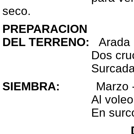
seco.
PREPARACION
DEL TERRENO
:
Arada
Dos cruces de
Surcada entre 
SIEMBRA
:
Marzo - A
Al voleo 100
En surcos 70
Distancia 