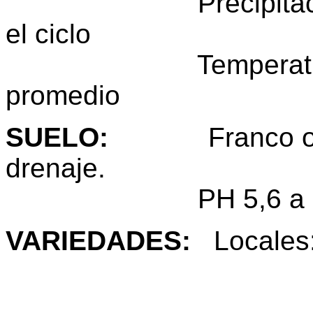
Precipitación: 4
el ciclo
Temperatura: 
promedio
SUELO
:
Franco o fra
drenaje.
PH 5,6 a 7
VARIEDADES
:
Locale
Ver